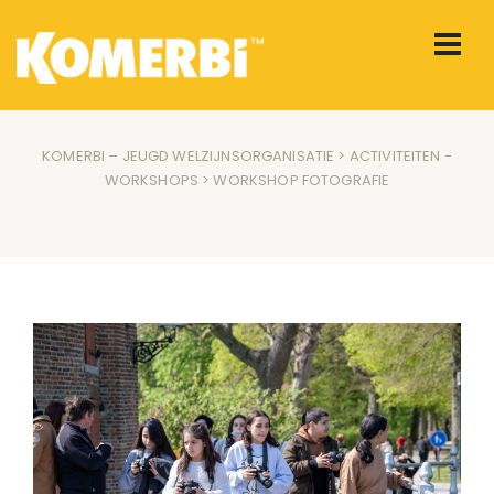
KOMERBI – JEUGD WELZIJNSORGANISATIE
>
ACTIVITEITEN
-
WORKSHOPS
> WORKSHOP FOTOGRAFIE