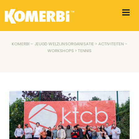
KOMERBI – JEUGD WELZIJNSORGANISATIE
>
ACTIVITEITEN
-
WORKSHOPS
> TENNIS