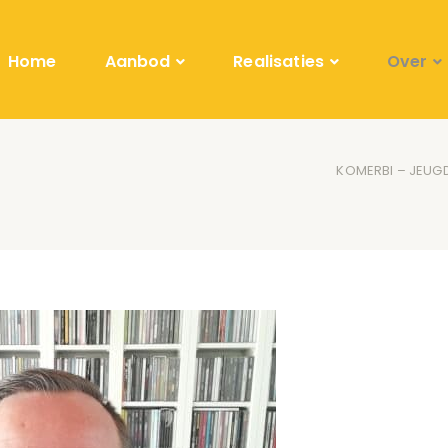
Home
Aanbod
Realisaties
Over
KOMERBI – JEUG