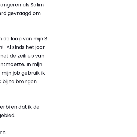
ongeren als Salim
werd gevraagd om
n de loop van mijn 8
! Al sinds het jaar
et de zeilreis van
ontmoette. In mijn
 mijn job gebruik ik
 bij te brengen
rbi en dat ik de
gebied.
rn.