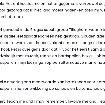
ls. Het enthousiasme en het engagement van zowel de j
oor gezorgd dat ik niet lang moest nadenken toen mij 
van het team.
tief geweest in de Brugse scoutsgroep Tilleghem, waar ik i
r bij alle leeftijdscategorieën heb gestaan. Gouden tijden
de eerste week van de paasvakantie mee als begeleider m
ool. Het is overigens daar dat ik voor het eerst Samia 
ofdzakelijk met muziek, tennis en bordspellen bezig. Ook in
spel om mijn leerlingen op een alternatieve manier iets
 mijn ervaring een meerwaarde kan betekenen voor Kome
elpen in hun ontwikkeling op schools en buitenschools 
rget, teach me and I may remember. Involve me and I lea