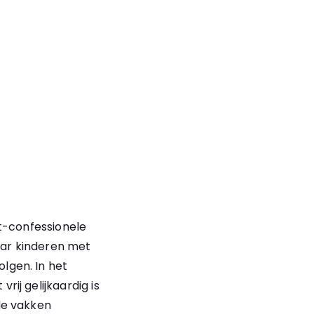
et-confessionele
waar kinderen met
lgen. In het
ij gelijkaardig is
de vakken