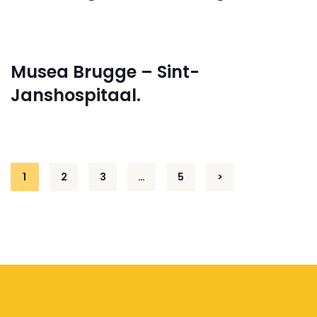
Musea Brugge – Sint-
Janshospitaal.
Posts
1
2
3
…
5
>
pagination