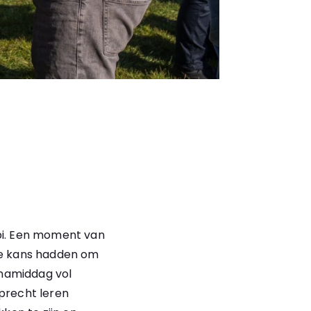
bi. Een moment van
 de kans hadden om
 namiddag vol
oprecht leren