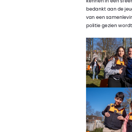
kennen in een sfee
bedankt aan de jeug
van een samenlevin
politie gezien word