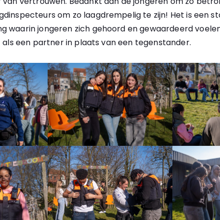
r van vertrouwen. Bedankt aan de jongeren om zo betrok
dinspecteurs om zo laagdrempelig te zijn! Het is een sta
g waarin jongeren zich gehoord en gewaardeerd voelen
t als een partner in plaats van een tegenstander.