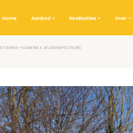
Home
Aanbod
Realisaties
Over
ESTUIVING
> KOMERBI X JEUGDINSPECTEURS