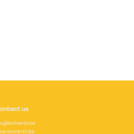
ontact us
fo@komerbi.be
ww.komerbi.be