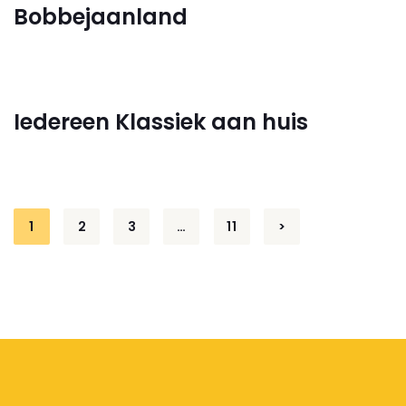
Bobbejaanland
Iedereen Klassiek aan huis
Posts
1
2
3
…
11
>
pagination