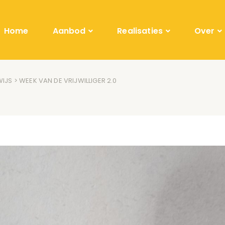
Home
Aanbod
Realisaties
Over
IJS
> WEEK VAN DE VRIJWILLIGER 2.0