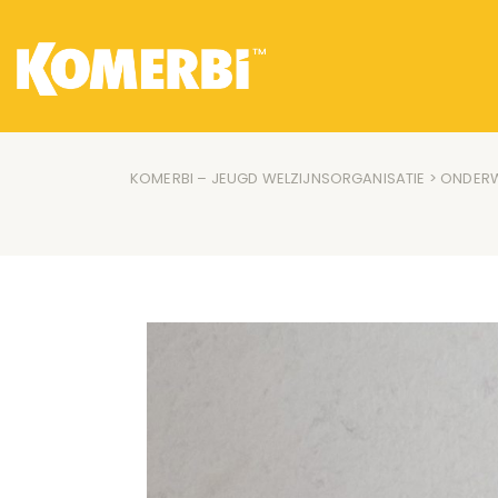
KOMERBI – JEUGD WELZIJNSORGANISATIE
>
ONDERW