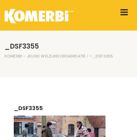
_DSF3355
KOMERBI – JEUGD WELZIJNSORGANISATIE
> > _DSF3355
_DSF3355