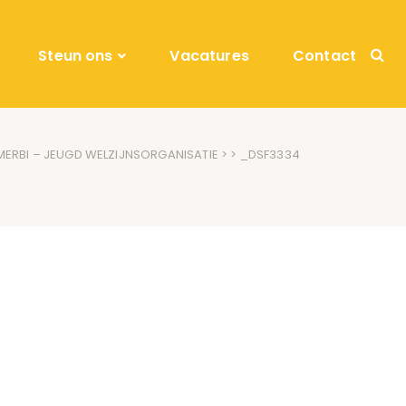
Steun ons
Vacatures
Contact
ERBI – JEUGD WELZIJNSORGANISATIE
> > _DSF3334