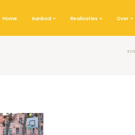
Home
Aanbod
Realisaties
Over
KOM