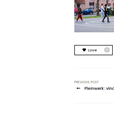
Love
0
Post
PREVIOUS POST
Pleinwerk: vin
navigati