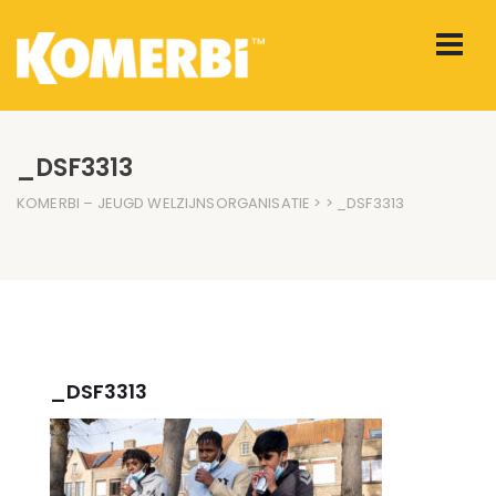
_DSF3313
KOMERBI – JEUGD WELZIJNSORGANISATIE
> > _DSF3313
_DSF3313