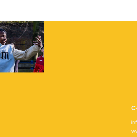
C
in
w