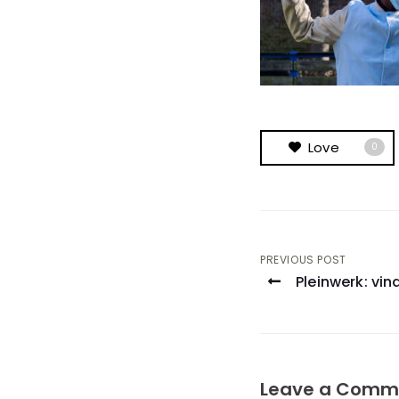
Love
0
Post
PREVIOUS POST
Pleinwerk: vin
navigati
Leave a Comm