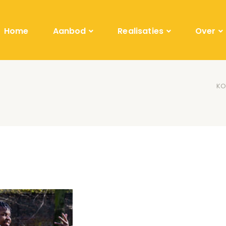
Home
Aanbod
Realisaties
Over
KO