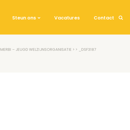
Steun ons
Vacatures
Contact
MERBI – JEUGD WELZIJNSORGANISATIE
> > _DSF3187