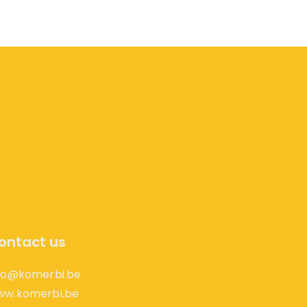
ontact us
fo@komerbi.be
ww.komerbi.be