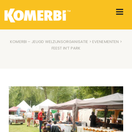
KOMERBI – JEUGD WELZIJNSORGANISATIE
>
EVENEMENTEN
>
FEEST IN’T PARK