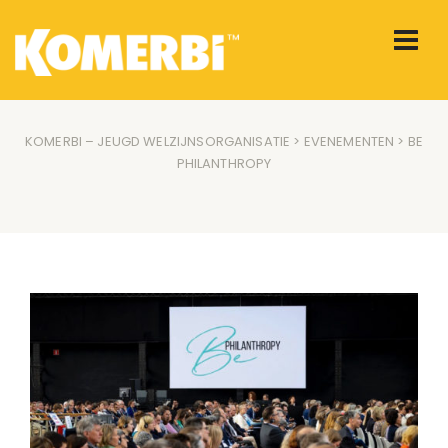
KOMERBI – JEUGD WELZIJNSORGANISATIE
>
EVENEMENTEN
> BE
PHILANTHROPY